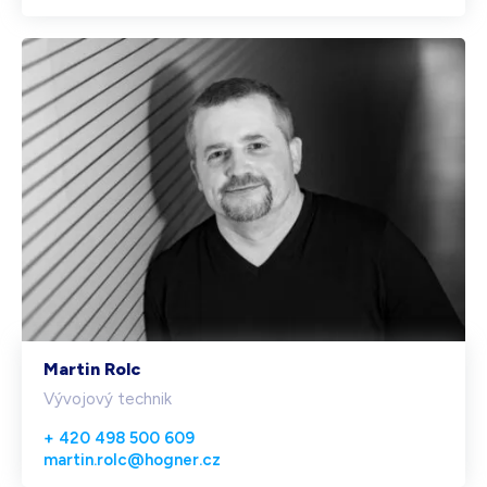
Martin Rolc
Vývojový technik
+ 420 498 500 609
martin.rolc@hogner.cz