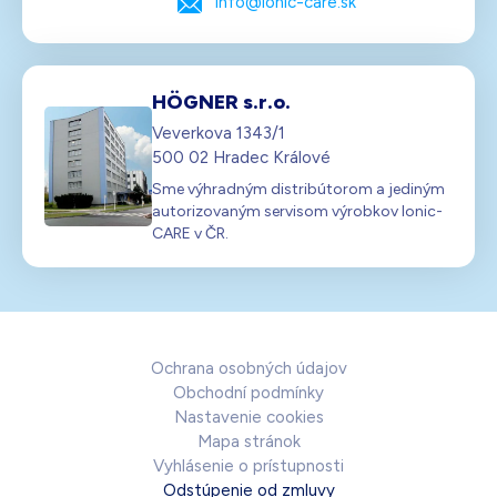
info@ionic-care.sk
HÖGNER s.r.o.
Veverkova 1343/1
500 02 Hradec Králové
Sme výhradným distribútorom a jediným
autorizovaným servisom výrobkov Ionic-
CARE v ČR.
Ochrana osobných údajov
Obchodní podmínky
Nastavenie cookies
Mapa stránok
Vyhlásenie o prístupnosti
Odstúpenie od zmluvy