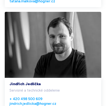
tatana.malkova@hogner.cz
Jindřich Jedlička
Servisné a technické oddelenie
+ 420 498 500 609
jindrich.jedlicka@hogner.cz