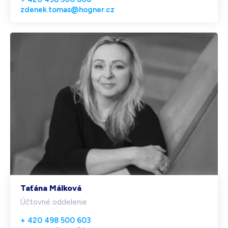
zdenek.tomas@hogner.cz
Taťána Málková
Účtovné oddelenie
+ 420 498 500 603