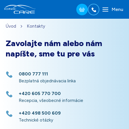
Menu
Přejít na hlavní obsah
Úvod
Kontakty
Strieborná
151,00
€
Na sklade – doprava zdarma
Darček pre vás po zadaní kódu
Zavolajte nám alebo nám
napíšte, sme tu pre vás
Drevo dub
164,00
€
Na sklade – doprava zdarma
Darček pre vás po zadaní kódu
0800 777 111
Bezplatná objednávacia linka
Perleťovo biela
151,00
€
Na sklade – doprava zdarma
Darček pre vás po zadaní kódu
+420 605 770 700
Recepcia, všeobecné informácie
+420 498 500 609
Čierna
151,00
€
Na sklade – doprava zdarma
Darček pre vás po zadaní kódu
Technické otázky