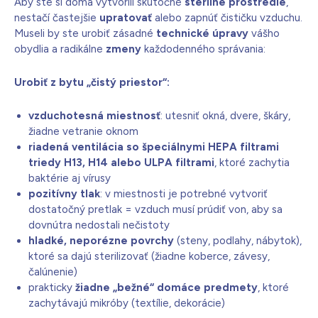
Aby ste si doma vytvorili skutočné
sterilné prostredie
,
nestačí častejšie
upratovať
alebo zapnúť čističku vzduchu.
Museli by ste urobiť zásadné
technické úpravy
vášho
obydlia a radikálne
zmeny
každodenného správania:
Urobiť z bytu „čistý priestor“:
vzduchotesná miestnosť
: utesniť okná, dvere, škáry,
žiadne vetranie oknom
riadená ventilácia so špeciálnymi HEPA filtrami
triedy H13, H14 alebo ULPA filtrami
, ktoré zachytia
baktérie aj vírusy
pozitívny tlak
: v miestnosti je potrebné vytvoriť
dostatočný pretlak = vzduch musí prúdiť von, aby sa
dovnútra nedostali nečistoty
hladké, neporézne povrchy
(steny, podlahy, nábytok),
ktoré sa dajú sterilizovať (žiadne koberce, závesy,
čalúnenie)
prakticky
žiadne „bežné“ domáce predmety
, ktoré
zachytávajú mikróby (textílie, dekorácie)