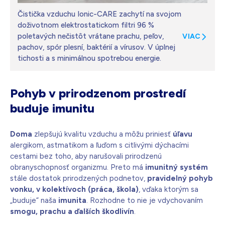
Čistička vzduchu Ionic-CARE zachytí na svojom
doživotnom elektrostatickom filtri 96 %
poletavých nečistôt vrátane prachu, peľov,
VIAC
pachov, spór plesní, baktérií a vírusov. V úplnej
tichosti a s minimálnou spotrebou energie.
Pohyb v prirodzenom prostredí
buduje imunitu
Doma
zlepšujú kvalitu vzduchu a môžu priniesť
úľavu
alergikom, astmatikom a ľuďom s citlivými dýchacími
cestami bez toho, aby narušovali prirodzenú
obranyschopnosť organizmu. Preto má
imunitný systém
stále dostatok prirodzených podnetov,
pravidelný pohyb
vonku, v kolektívoch (práca, škola)
, vďaka ktorým sa
„buduje“ naša
imunita
. Rozhodne to nie je vdychovaním
smogu, prachu a ďalších škodlivín
.