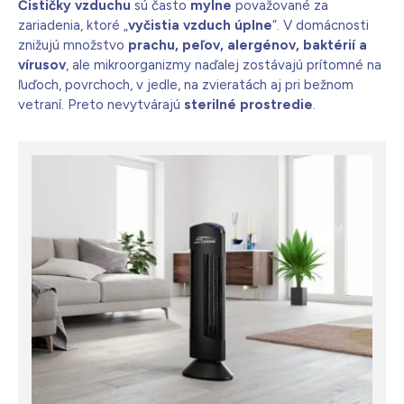
Čističky vzduchu
sú často
mylne
považované za
zariadenia, ktoré „
vyčistia vzduch úplne
“. V domácnosti
znižujú množstvo
prachu, peľov, alergénov, baktérií a
vírusov
, ale mikroorganizmy naďalej zostávajú prítomné na
ľuďoch, povrchoch, v jedle, na zvieratách aj pri bežnom
vetraní. Preto nevytvárajú
sterilné prostredie
.