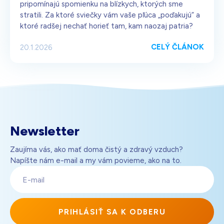
pripomínajú spomienku na blízkych, ktorých sme
stratili. Za ktoré sviečky vám vaše pľúca „poďakujú“ a
ktoré radšej nechať horieť tam, kam naozaj patria?
CELÝ ČLÁNOK
20.1.2026
Newsletter
Zaujíma vás, ako mať doma čistý a zdravý vzduch?
Napíšte nám e-mail a my vám povieme, ako na to.
E-
mail
PRIHLÁSIŤ SA K ODBERU