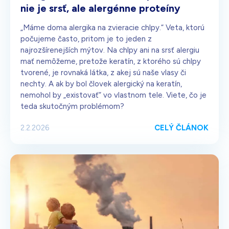
nie je srsť, ale alergénne proteíny
„Máme doma alergika na zvieracie chlpy.“ Veta, ktorú
počujeme často, pritom je to jeden z
najrozšírenejších mýtov. Na chlpy ani na srsť alergiu
mať nemôžeme, pretože keratín, z ktorého sú chlpy
tvorené, je rovnaká látka, z akej sú naše vlasy či
nechty. A ak by bol človek alergický na keratín,
nemohol by „existovať“ vo vlastnom tele. Viete, čo je
teda skutočným problémom?
CELÝ ČLÁNOK
2.2.2026