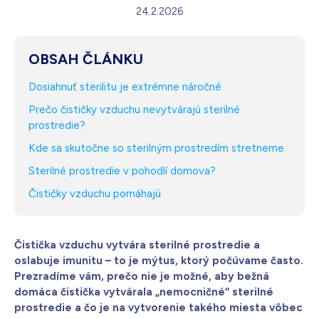
24.2.2026
Biela s kryštálmi
205,00
€
Na sklade – doprava zdarma
Darček pre vás po zadaní kódu
OBSAH ČLÁNKU
Dosiahnuť sterilitu je extrémne náročné
Prečo čističky vzduchu nevytvárajú sterilné
prostredie?
Kde sa skutočne so sterilným prostredím stretneme
Sterilné prostredie v pohodlí domova?
Čističky vzduchu pomáhajú
Čistička vzduchu vytvára sterilné prostredie a
oslabuje imunitu – to je mýtus, ktorý počúvame často.
Prezradíme vám, prečo nie je možné, aby bežná
domáca čistička vytvárala „nemocničné“ sterilné
prostredie a čo je na vytvorenie takého miesta vôbec