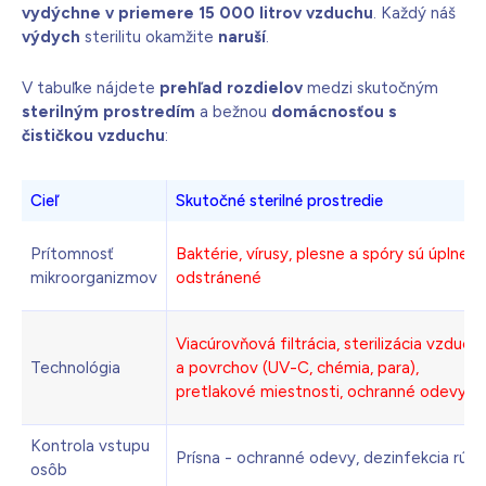
vydýchne v priemere 15 000 litrov vzduchu
. Každý náš
výdych
sterilitu okamžite
naruší
.
V tabuľke nájdete
prehľad rozdielov
medzi skutočným
sterilným prostredím
a bežnou
domácnosťou s
čističkou vzduchu
:
Cieľ
Skutočné sterilné prostredie
Prítomnosť
Baktérie, vírusy, plesne a spóry sú úplne
mikroorganizmov
odstránené
Viacúrovňová filtrácia, sterilizácia vzduch
Technológia
a povrchov (UV-C, chémia, para),
pretlakové miestnosti, ochranné odevy
Kontrola vstupu
Prísna - ochranné odevy, dezinfekcia rúk
osôb