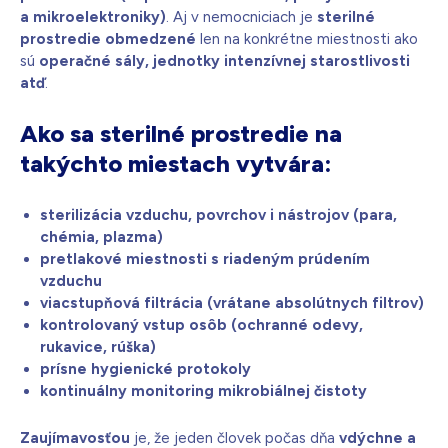
a mikroelektroniky)
. Aj v nemocniciach je
sterilné
prostredie
obmedzené
len na konkrétne miestnosti ako
sú
operačné sály, jednotky intenzívnej starostlivosti
atď
.
Ako sa sterilné prostredie na
takýchto miestach vytvára:
sterilizácia vzduchu, povrchov i nástrojov (para,
chémia, plazma)
pretlakové miestnosti s riadeným prúdením
vzduchu
viacstupňová filtrácia (vrátane absolútnych filtrov)
kontrolovaný vstup osôb (ochranné odevy,
rukavice, rúška)
prísne hygienické protokoly
kontinuálny monitoring mikrobiálnej čistoty
Zaujímavosťou
je, že jeden človek počas dňa
vdýchne a