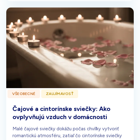
VŠEOBECNÉ
ZAUJÍMAVOSŤ
Čajové a cintorínske sviečky: Ako
ovplyvňujú vzduch v domácnosti
Malé čajové sviečky dokážu počas chvíľky vytvoriť
romantickú atmosféru, zatiaľ čo cintorínske sviečky