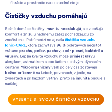
filtrácie a prostredie naraz sterilné nie je
Čističky vzduchu pomáhajú
Bežné domáce čističky
imunitu neoslabujú
, ale zlepšujú
komfort a
znižujú
nadmernú záťaž pochádzajúcu zo
znečistenia. Patrí medzi ne aj naša
čistička vzduchu
Ionic-CARE
, ktorá zachytáva
96 %
poletavých nečistôt
vrátane
prachu, peľov, pachov, spór plesní, baktérií a
vírusov
. Lepšia kvalita vzduchu môže
priniesť úľavu
alergikom, astmatikom alebo ľuďom s citlivými dýchacími
cestami.
Mikroorganizmy
však po celý čas zostávajú
bežne prítomné
na ľuďoch, povrchoch, v jedle, na
zvieratách a pri každom vetraní, preto sa
imunita
buduje aj
naďalej.
VYBERTE SI SVOJU ČISTIČKU VZDUCHU