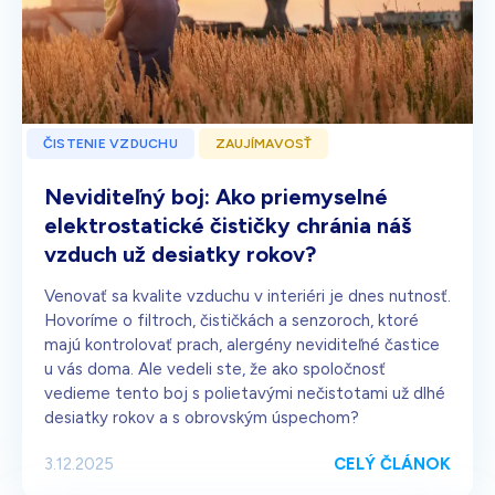
ČISTENIE VZDUCHU
ZAUJÍMAVOSŤ
Neviditeľný boj: Ako priemyselné
elektrostatické čističky chránia náš
vzduch už desiatky rokov?
Venovať sa kvalite vzduchu v interiéri je dnes nutnosť.
Hovoríme o filtroch, čističkách a senzoroch, ktoré
majú kontrolovať prach, alergény neviditeľné častice
u vás doma. Ale vedeli ste, že ako spoločnosť
vedieme tento boj s polietavými nečistotami už dlhé
desiatky rokov a s obrovským úspechom?
CELÝ ČLÁNOK
3.12.2025