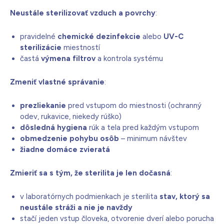
Neustále sterilizovať vzduch a povrchy
:
pravidelné
chemické dezinfekcie
alebo
UV-C
sterilizácie
miestností
častá
výmena filtrov
a kontrola systému
Zmeniť vlastné správanie
:
prezliekanie
pred vstupom do miestnosti (ochranný
odev, rukavice, niekedy rúško)
dôsledná hygiena
rúk a tela pred každým vstupom
obmedzenie pohybu osôb
– minimum návštev
žiadne domáce zvieratá
Zmieriť sa s tým, že sterilita je len dočasná
:
v laboratórnych podmienkach je sterilita
stav, ktorý sa
neustále stráži a nie je navždy
stačí jeden vstup človeka, otvorenie dverí alebo porucha