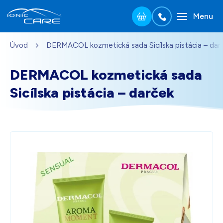
Menu
Přejít na hlavní obsah
Úvod
DERMACOL kozmetická sada Sicílska pistácia – dar
Strieborná
151,00
€
Na sklade – doprava zdarma
Darček pre vás po zadaní kódu
DERMACOL kozmetická sada
Sicílska pistácia – darček
Drevo dub
164,00
€
Na sklade – doprava zdarma
Darček pre vás po zadaní kódu
Perleťovo biela
151,00
€
Na sklade – doprava zdarma
Darček pre vás po zadaní kódu
Čierna
151,00
€
Na sklade – doprava zdarma
Darček pre vás po zadaní kódu