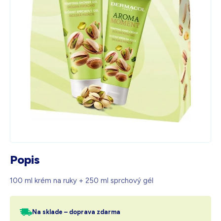
Biela s kryštálmi
205,00
€
Na sklade – doprava zdarma
Darček pre vás po zadaní kódu
Popis
100 ml krém na ruky + 250 ml sprchový gél
Na sklade – doprava zdarma