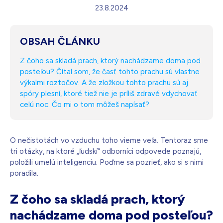
23.8.2024
Biela s kryštálmi
205,00
€
Na sklade – doprava zdarma
Darček pre vás po zadaní kódu
OBSAH ČLÁNKU
Z čoho sa skladá prach, ktorý nachádzame doma pod
posteľou? Čítal som, že časť tohto prachu sú vlastne
výkalmi roztočov. A že zložkou tohto prachu sú aj
spóry plesní, ktoré tiež nie je príliš zdravé vdychovať
celú noc. Čo mi o tom môžeš napísať?
O nečistotách vo vzduchu toho vieme veľa. Tentoraz sme
tri otázky, na ktoré „ľudskí“ odborníci odpovede poznajú,
položili umelú inteligenciu. Poďme sa pozrieť, ako si s nimi
poradila.
Z čoho sa skladá prach, ktorý
nachádzame doma pod posteľou?