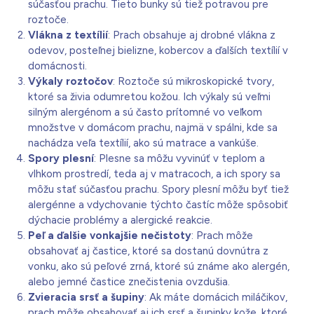
súčasťou prachu. Tieto bunky sú tiež potravou pre
roztoče.
Vlákna z textílií
: Prach obsahuje aj drobné vlákna z
odevov, posteľnej bielizne, kobercov a ďalších textílií v
domácnosti.
Výkaly roztočov
: Roztoče sú mikroskopické tvory,
ktoré sa živia odumretou kožou. Ich výkaly sú veľmi
silným alergénom a sú často prítomné vo veľkom
množstve v domácom prachu, najmä v spálni, kde sa
nachádza veľa textílií, ako sú matrace a vankúše.
Spory plesní
: Plesne sa môžu vyvinúť v teplom a
vlhkom prostredí, teda aj v matracoch, a ich spory sa
môžu stať súčasťou prachu. Spory plesní môžu byť tiež
alergénne a vdychovanie týchto častíc môže spôsobiť
dýchacie problémy a alergické reakcie.
Peľ a ďalšie vonkajšie nečistoty
: Prach môže
obsahovať aj častice, ktoré sa dostanú dovnútra z
vonku, ako sú peľové zrná, ktoré sú známe ako alergén,
alebo jemné častice znečistenia ovzdušia.
Zvieracia srsť a šupiny
: Ak máte domácich miláčikov,
prach môže obsahovať aj ich srsť a šupinky kože, ktoré