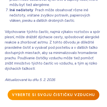
môžu byť tiež alergénne.
Iné nečistoty
: Prach môže obsahovať rôzne iné
nečistoty, vrátane zvyškov potravín, papierových
vlákien, piesku a ďalších drobných častíc.
Vdychovanie týchto častíc, najmä výkalov roztočov a spór
plesní, môže dráždiť dýchacie cesty, spôsobovať alergické
reakcie a zhoršovať astmu. Z tohto dôvodu je dôležité
pravidelne čistiť a vysávať pod posteľou a v ďalších ťažko
dostupných miestach, aby sa minimalizovalo hromadenie
prachu. Používanie čističky vzduchu môže tiež pomôcť
znížiť množstvo týchto častíc vo vzduchu, a tým aj riziko
dýchacích ťažkostí.
Aktualizované ku dňu 5. 2. 2026
VYBERTE SI SVOJU ČISTIČKU VZDUCHU