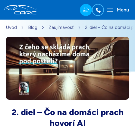
Menu
Přejít na hlavní obsah
Úvod
Blog
Zaujímavosť
2. diel – Čo na domáci p
Strieborná
151,00
€
Na sklade – doprava zdarma
Darček pre vás po zadaní kódu
Drevo dub
164,00
€
Na sklade – doprava zdarma
Darček pre vás po zadaní kódu
Perleťovo biela
151,00
€
Na sklade – doprava zdarma
Darček pre vás po zadaní kódu
2. diel – Čo na domáci prach
Čierna
151,00
€
hovorí AI
Na sklade – doprava zdarma
Darček pre vás po zadaní kódu