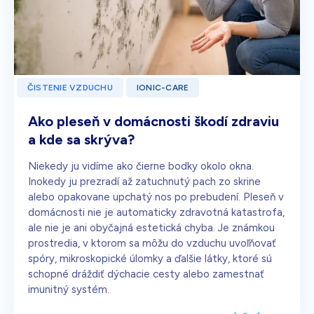
ČISTENIE VZDUCHU
IONIC-CARE
Ako pleseň v domácnosti škodí zdraviu
a kde sa skrýva?
Niekedy ju vidíme ako čierne bodky okolo okna.
Inokedy ju prezradí až zatuchnutý pach zo skrine
alebo opakovane upchatý nos po prebudení. Pleseň v
domácnosti nie je automaticky zdravotná katastrofa,
ale nie je ani obyčajná estetická chyba. Je známkou
prostredia, v ktorom sa môžu do vzduchu uvoľňovať
spóry, mikroskopické úlomky a ďalšie látky, ktoré sú
schopné dráždiť dýchacie cesty alebo zamestnať
imunitný systém.