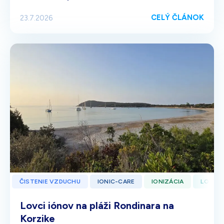
CELÝ ČLÁNOK
23.7.2026
ČISTENIE VZDUCHU
IONIC-CARE
IONIZÁCIA
LOVCI 
Lovci iónov na pláži Rondinara na
Korzike