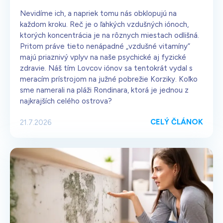
Nevidíme ich, a napriek tomu nás obklopujú na
každom kroku. Reč je o ľahkých vzdušných iónoch,
ktorých koncentrácia je na rôznych miestach odlišná.
Pritom práve tieto nenápadné „vzdušné vitamíny“
majú priaznivý vplyv na naše psychické aj fyzické
zdravie. Náš tím Lovcov iónov sa tentokrát vydal s
meracím prístrojom na južné pobrežie Korziky. Koľko
sme namerali na pláži Rondinara, ktorá je jednou z
najkrajších celého ostrova?
CELÝ ČLÁNOK
21.7.2026