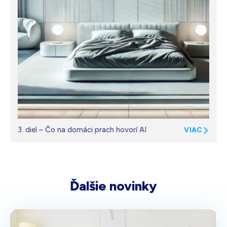
3. diel – Čo na domáci prach hovorí AI
VIAC
Ďalšie novinky