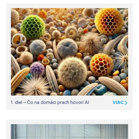
1. diel – Čo na domáci prach hovorí AI
VIAC