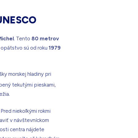
o UNESCO
Michel
. Tento
80 metrov
 a opátstvo sú od roku
1979
šky morskej hladiny pri
pený tekutými pieskami,
žia.
 Pred niekoľkými rokmi
taviť v návštevníckom
osti centra nájdete