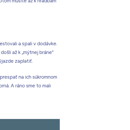
potom musíte až k hradbám
estovali a spali v dodávke.
došli až k „mýtnej bráne“
ýjazde zaplatiť.
i prespať na ich súkromnom
orná. A ráno sme to mali