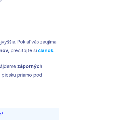
vyššia. Pokiaľ vás zaujíma,
ónov
, prečítajte si
článok
.
 nájdeme
záporných
 v piesku priamo pod
m³