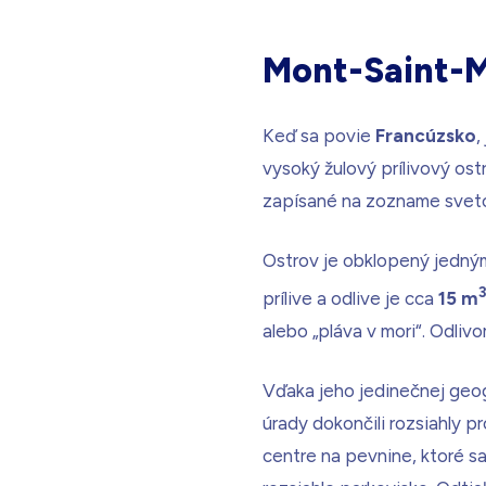
Mont-Saint-M
Keď sa povie
Francúzsko
,
vysoký žulový prílivový ost
zapísané na zozname svet
Ostrov je obklopený jedným 
prílive a odlive je cca
15 m
alebo „pláva v mori“. Odli
Vďaka jeho jedinečnej geog
úrady dokončili rozsiahly 
centre na pevnine, ktoré s