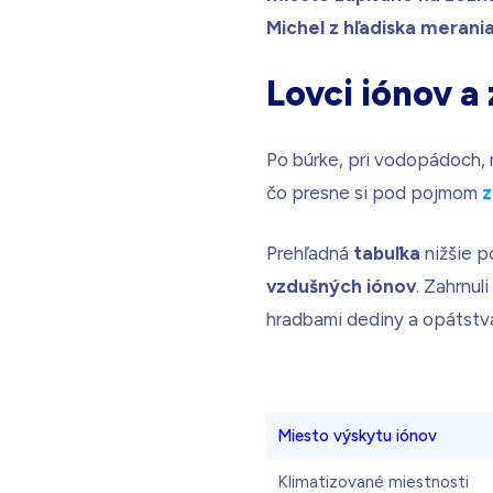
Michel z hľadiska merani
Lovci iónov a
Po búrke, pri vodopádoch, n
čo presne si pod pojmom
z
Prehľadná
tabuľka
nižšie p
vzdušných iónov
. Zahrnul
hradbami dediny a opátst
Miesto výskytu iónov
Klimatizované miestnosti