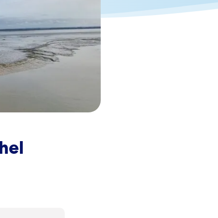
205,00
€
Darček pre vás po zadaní kódu
hel