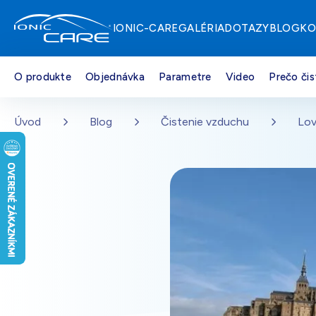
IONIC-CARE
GALÉRIA
DOTAZY
BLOG
KO
O produkte
Objednávka
Parametre
Video
Prečo čis
Strieborná
Na sklade – doprava zdarma
Přejít na hlavní obsah
Úvod
Blog
Čistenie vzduchu
Lov
Drevo dub
Na sklade – doprava zdarma
Perleťovo biela
Na sklade – doprava zdarma
Čierna
Na sklade – doprava zdarma