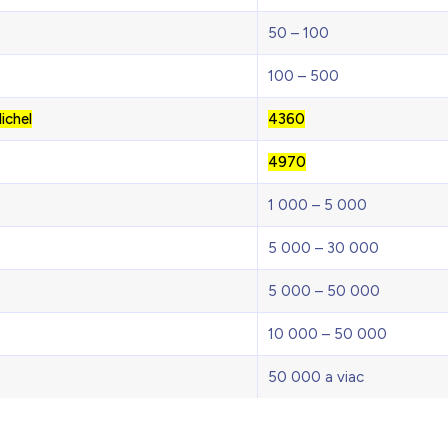
50 – 100
100 – 500
ichel
4360
4970
1 000 – 5 000
5 000 – 30 000
5 000 – 50 000
10 000 – 50 000
50 000 a viac