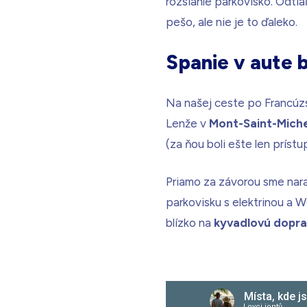
rozsiahle parkovisko. Odtia
pešo, ale nie je to ďaleko.
Spanie v aute 
Na našej ceste po Francúzs
Lenže v
Mont-Saint-Mich
(za ňou boli ešte len prístu
Priamo za závorou ​​sme nara
parkovisku s elektrinou a W
blízko na
kyvadlovú dopr