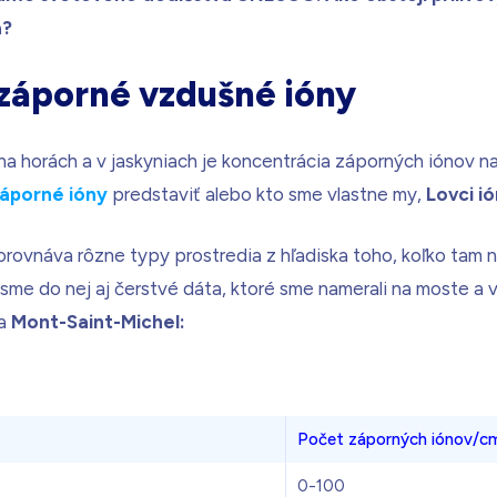
a?
 záporné vzdušné ióny
a horách a v jaskyniach je koncentrácia záporných iónov naj
áporné ióny
predstaviť alebo kto sme vlastne my,
Lovci i
orovnáva rôzne typy prostredia z hľadiska toho, koľko tam
i sme do nej aj čerstvé dáta, ktoré sme namerali na moste a
va
Mont-Saint-Michel:
Počet záporných iónov/c
0-100