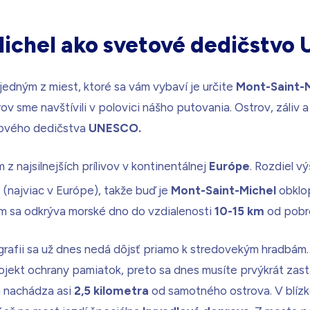
ichel ako svetové dedičstv
 jedným z miest, ktoré sa vám vybaví je určite
Mont-Saint-
rov sme navštívili v polovici nášho putovania. Ostrov, záliv
ového dedičstva
UNESCO.
z najsilnejších prílivov v kontinentálnej
Európe
. Rozdiel vý
3
(najviac v Európe), takže buď je
Mont-Saint-Michel
obklo
vom sa odkrýva morské dno do vzdialenosti
10-15 km
od pobre
rafii sa už dnes nedá dôjsť priamo k stredovekým hradbám.
projekt ochrany pamiatok, preto sa dnes musíte prvýkrát zas
a nachádza asi
2,5 kilometra
od samotného ostrova. V blízk