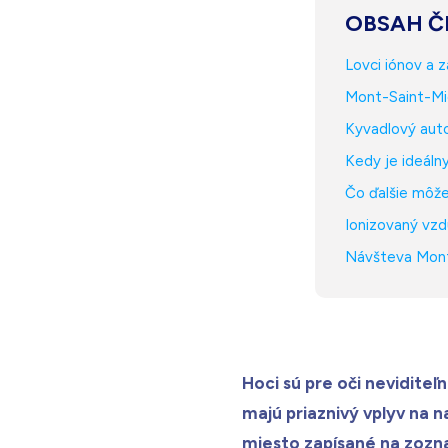
OBSAH Č
Lovci iónov a 
Mont-Saint-Mi
Kyvadlový auto
Kedy je ideálny
Čo ďalšie môže
Ionizovaný vzd
Návšteva Mont-
Hoci sú pre oči neviditeľ
majú priaznivý vplyv na n
miesto zapísané na zozn