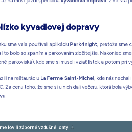
ľ až na most jazdí špeciálna
kyvadlová doprava
. Z mosta 
blízko kyvadlovej dopravy
ku sme veľa používali aplikáciu
Park4night
, pretože sme c
el
to bolo so spaním a parkovaním zložitejšie. Nakoniec sme 
pné parkoviská), kde sme si museli vziať lístok a potom pri v
zili na reštauráciu
La Ferme Saint-Michel
, kde nás nechal
C. Za cenu toho, že sme si u nich dali večeru, ktorá bola výb
avu
.