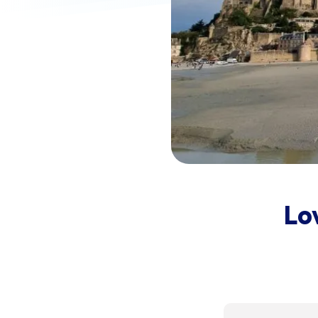
Biela s kryštálmi
Na sklade – doprava zdarma
Lo