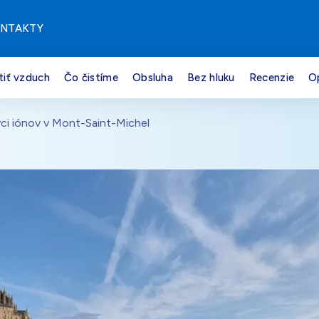
NTAKTY
tiť vzduch
Čo čistíme
Obsluha
Bez hluku
Recenzie
O
ci iónov v Mont-Saint-Michel