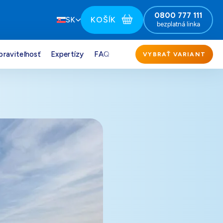
0800 777 111
KOŠÍK
SK
bezplatná linka
praviteľnosť
Expertízy
FAQ
VYBRAŤ VARIANT
151,00
€
Darček pre vás po zadaní kódu
164,00
€
Darček pre vás po zadaní kódu
151,00
€
Darček pre vás po zadaní kódu
151,00
€
Darček pre vás po zadaní kódu