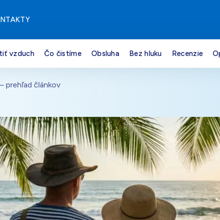
NTAKTY
tiť vzduch
Čo čistíme
Obsluha
Bez hluku
Recenzie
O
– prehľad článkov