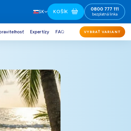
0800 777 111
KOŠÍK
SK
bezplatná linka
praviteľnosť
Expertízy
FAQ
VYBRAŤ VARIANT
151,00
€
Darček pre vás po zadaní kódu
164,00
€
Darček pre vás po zadaní kódu
151,00
€
Darček pre vás po zadaní kódu
151,00
€
Darček pre vás po zadaní kódu