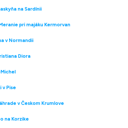
askyňa na Sardínii
 Meranie pri majáku Kermorvan
ha v Normandii
istiana Diora
-Michel
i v Pise
 záhrade v Českom Krumlove
no na Korzike