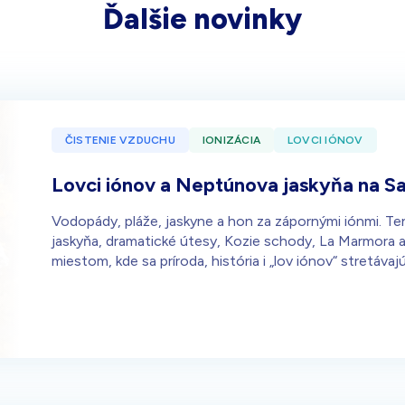
Ďalšie novinky
ČISTENIE VZDUCHU
IONIZÁCIA
LOVCI IÓNOV
Lovci iónov a Neptúnova jaskyňa na Sar
Vodopády, pláže, jaskyne a hon za zápornými iónmi. Te
jaskyňa, dramatické útesy, Kozie schody, La Marmora a 
miestom, kde sa príroda, história i „lov iónov“ stretá