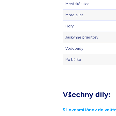
Mestské ulice
More a les
Hory
Jaskynné priestory
Vodopády
Po búrke
Všechny díly:
S Lovcami iónov do vnútr