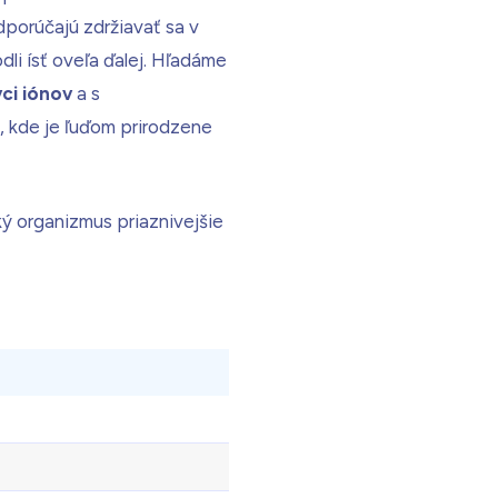
dporúčajú zdržiavať sa v
dli ísť oveľa ďalej. Hľadáme
ci iónov
a s
 kde je ľuďom prirodzene
ý organizmus priaznivejšie