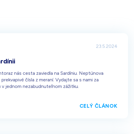
23.5.2024
dínii
ntoraz nás cesta zaviedla na Sardíniu. Neptúnova
prekvapivé čísla z meraní. Vydajte sa s nami za
vajú v jednom nezabudnuteľnom zážitku.
CELÝ ČLÁNOK