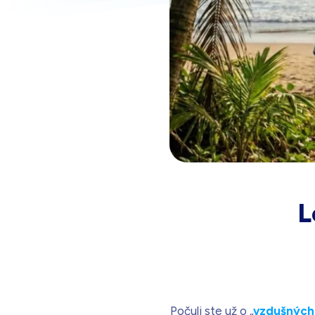
Biela s kryštálmi
Na sklade – doprava zdarma
L
Počuli ste už o „
vzdušných