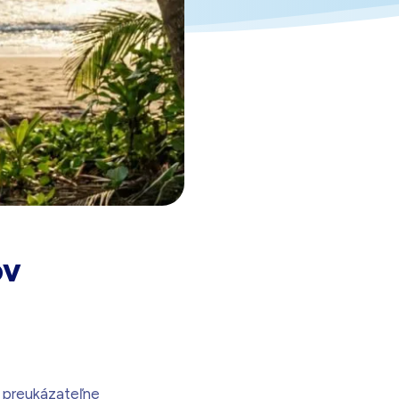
205,00
€
Darček pre vás po zadaní kódu
ov
é preukázateľne