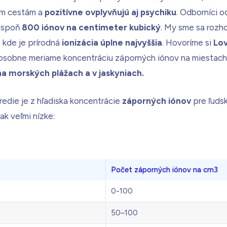
ím cestám a
pozitívne ovplyvňujú aj psychiku
. Odborníci o
 aspoň
800 iónov na centimeter kubický
. My sme sa rozho
, kde je prírodná
ionizácia úplne najvyššia
. Hovoríme si
Lov
 osobne meriame koncentráciu záporných iónov na miestach,
a morských plážach a v jaskyniach.
redie je z hľadiska koncentrácie
záporných iónov
pre ľudsk
ak veľmi nízke:
Počet záporných iónov na cm3
0-100
50–100