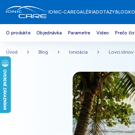
IONIC-CARE
GALÉRIA
DOTAZY
BLOG
KO
O produkte
Objednávka
Parametre
Video
Prečo čis
Strieborná
Na sklade – doprava zdarma
Přejít na hlavní obsah
Úvod
Blog
Ionizácia
Lovci iónov 
Drevo dub
Na sklade – doprava zdarma
Perleťovo biela
Na sklade – doprava zdarma
Čierna
Na sklade – doprava zdarma