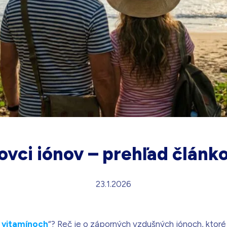
ovci iónov – prehľad článk
23.1.2026
 vitamínoch
“? Reč je o záporných vzdušných iónoch, ktor