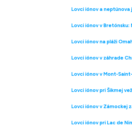
Lovci iónov a neptúnova j
Lovci iónov v Bretónsku:
Lovci iónov na pláži Oma
Lovci iónov v záhrade Chr
Lovci iónov v Mont-Saint
Lovci iónov pri Šikmej vež
Lovci iónov v Zámockej
Lovci iónov pri Lac de Ni