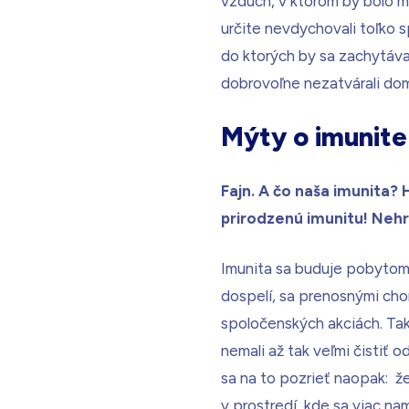
vzduch, v ktorom by bolo m
určite nevdychovali toľko s
do ktorých by sa zachytáva
dobrovoľne nezatvárali dom
Mýty o imunite
Fajn. A čo naša imunita? H
prirodzenú imunitu! Nehr
Imunita sa buduje pobytom v
dospelí, sa prenosnými cho
spoločenských akciách. Ta
nemali až tak veľmi čistiť
sa na to pozrieť naopak: ž
v prostredí, kde sa viac n