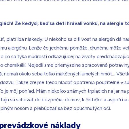
rgiách! Že kedysi, keď sa deti hrávali vonku, na alergie t
ť, platí iba niekedy. U niekoho sa citlivosť na alergén dá n
u alergénu. Lenže čo jednému pomôže, druhému môže veľmi 
 a čo sa týka múdrosti odkazujúcej na životy predchádzajú
o chemikálií. Nejedli sme priemyselne spracované potraviny,
iaš, nemali okolo seba toľko mäkčených umelých hmôt… Všet
odozvu. Takže zrejme treba hľadať opatrenia použiteľné v s
 je môj pohľad. Mám niekoľko známych trpiacich na jar na pe
e fajn sa schovať do bezpečia, domov, k čističke a aspoň na 
 plným nosom a prebúdzať sa bez opuchnutých očí.
a prevádzkové náklady