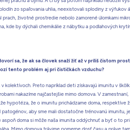
enej prachu a dymu. A či by sa potom napríklad nedožili vyš
plodín zo spaľovania uhlia, neexistovali splodiny z výfukov 
l prach, životné prostredie nebolo zamorené úlomkami mikro
a, kde by dýchali chemikálie z nábytku a podlahových krytín
ovorí sa, že ak sa človek snaží žiť až v príliš čistom pros
ozí tento problém aj pri čističkách vzduchu?
 kolektívoch. Preto napríklad deti získavajú imunitu v škôlka
robami nakazíme najčastejšie mimo domova. V zamestnaní, p
kže hypotéza, že o imunitu prichádzame doma, respektíve
 od patogénov, aby sme mali dostatočne trénovanú imunitu, 
e aspoň doma si môže naša imunita oddýchnuť a byť o to pri
amáha. Mimo domova trávime pomerne dosť času a práve tam