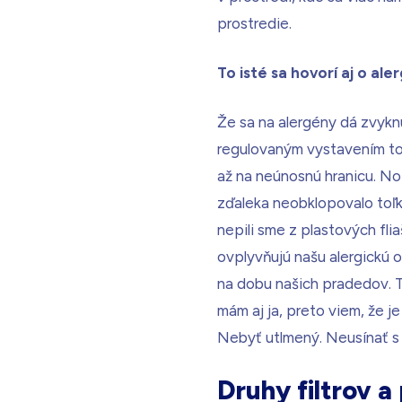
prostredie.
To isté sa hovorí aj o ale
Že sa na alergény dá zvyknú
regulovaným vystavením tom
až na neúnosnú hranicu. No
zďaleka neobklopovalo toľk
nepili sme z plastových fl
ovplyvňujú našu alergickú 
na dobu našich pradedov. To
mám aj ja, preto viem, že j
Nebyť utlmený. Neusínať s
Druhy filtrov 