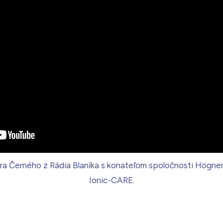
a Černého z Rádia Blaníka s konateľom spoločnosti Högner s
Ionic-CARE.