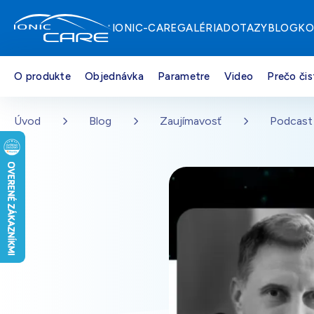
IONIC-CARE
GALÉRIA
DOTAZY
BLOG
KO
O produkte
Objednávka
Parametre
Video
Prečo čis
Strieborná
Na sklade – doprava zdarma
Přejít na hlavní obsah
Úvod
Blog
Zaujímavosť
Podcast 
Drevo dub
Na sklade – doprava zdarma
Perleťovo biela
Na sklade – doprava zdarma
Čierna
Na sklade – doprava zdarma