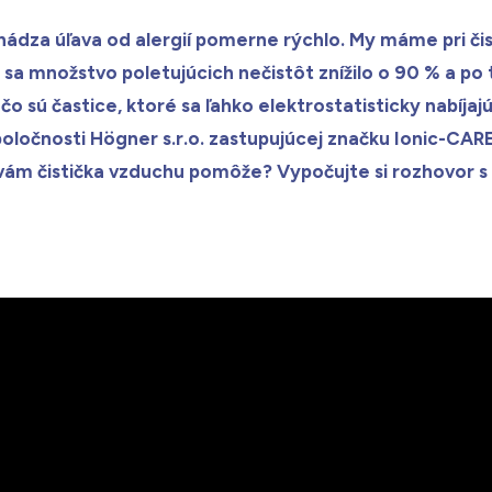
ichádza úľava od alergií pomerne rýchlo. My máme pri či
sa množstvo poletujúcich nečistôt znížilo o 90 % a po
 čo sú častice, ktoré sa ľahko elektrostatisticky nabíja
poločnosti Högner s.r.o. zastupujúcej značku Ionic-CAR
 vám čistička vzduchu pomôže? Vypočujte si rozhovo