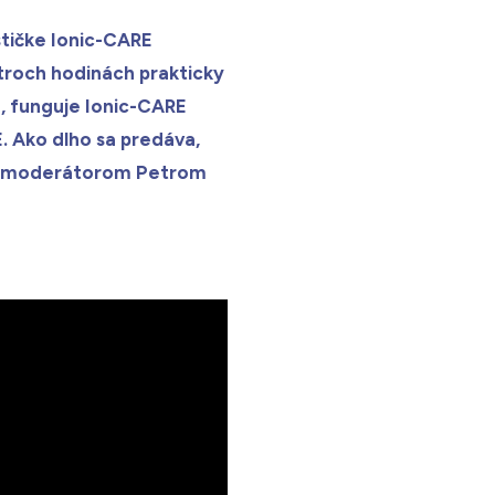
stičke Ionic-CARE
 troch hodinách prakticky
jú, funguje Ionic-CARE
E. Ako dlho sa predáva,
r s moderátorom Petrom