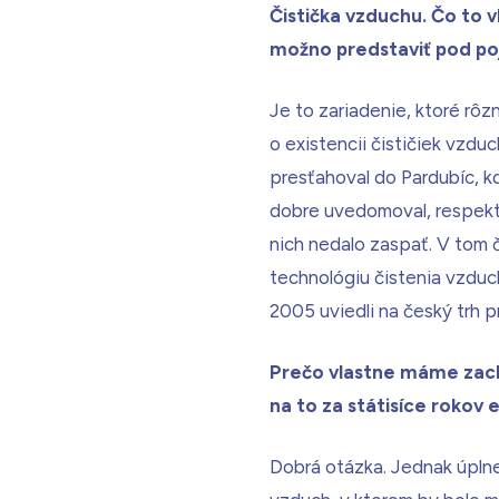
Čistička vzduchu. Čo to 
možno predstaviť pod po
Je to zariadenie, ktoré rô
o existencii čističiek vzd
presťahoval do Pardubíc, kd
dobre uvedomoval, respektív
nich nedalo zaspať. V tom 
technológiu čistenia vzduchu
2005 uviedli na český trh p
Prečo vlastne máme zach
na to za státisíce rokov
Dobrá otázka. Jednak úplne 