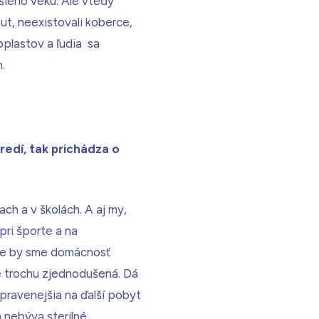
šieho veku. Ale vtedy
áut, neexistovali koberce,
plastov a ľudia sa
.
tredí, tak prichádza o
ch a v školách. A aj my,
ri športe a na
 že by sme domácnosť
je trochu zjednodušená. Dá
pravenejšia na ďalší pobyt
 nebýva sterilné