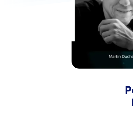
Biela s kryštálmi
Na sklade – doprava zdarma
P