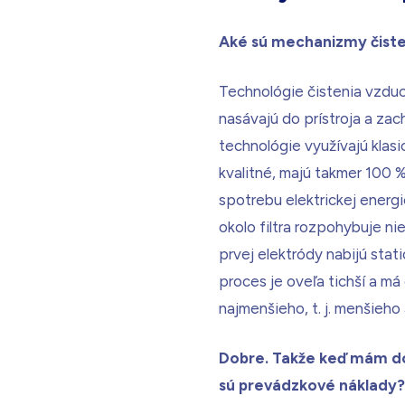
Aké sú mechanizmy čiste
Technológie čistenia vzduc
nasávajú do prístroja a zac
technológie využívajú klasic
kvalitné, majú takmer 100 %
spotrebu elektrickej energie
okolo filtra rozpohybuje n
prvej elektródy nabijú stati
proces je oveľa tichší a má
najmenšieho, t. j. menšieho
Dobre. Takže keď mám do
sú prevádzkové náklady?