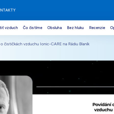
NTAKTY
tiť vzduch
Čo čistíme
Obsluha
Bez hluku
Recenzie
O
o čističkách vzduchu Ionic-CARE na Rádiu Blaník