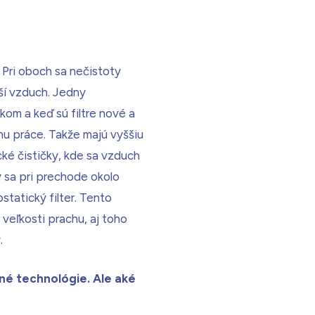
 Pri oboch sa nečistoty
jší vzduch. Jedny
akom a keď sú filtre nové a
chu práce. Takže majú vyššiu
ické čističky, kde sa vzduch
y sa pri prechode okolo
ostatický filter. Tento
 veľkosti prachu, aj toho
.
né technológie. Ale aké