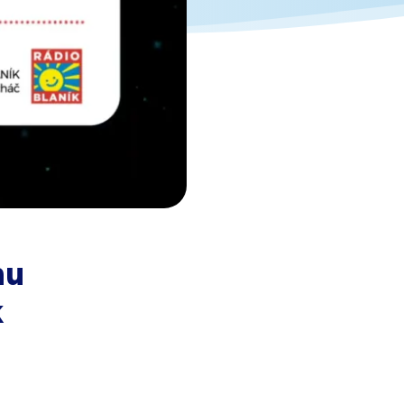
205,00
€
Darček pre vás po zadaní kódu
hu
k