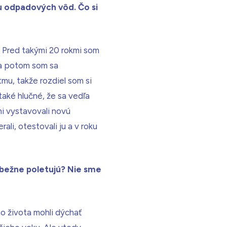
ku odpadových vôd. Čo si
. Pred takými 20 rokmi som
 a potom som sa
tmu, takže rozdiel som si
také hlučné, že sa vedľa
ni vystavovali novú
ali, otestovali ju a v roku
 bežne poletujú? Nie sme
ho života mohli dýchať