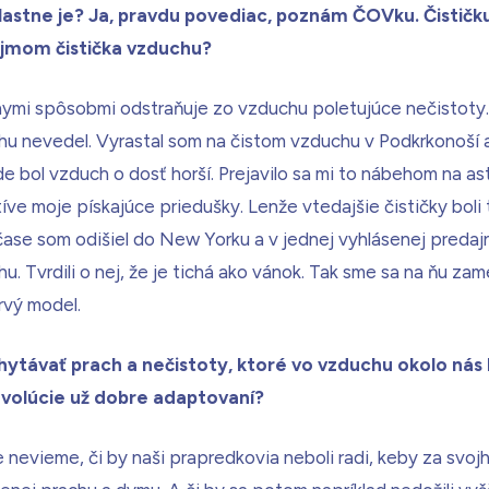
vlastne je? Ja, pravdu povediac, poznám ČOVku. Čistič
jmom čistička vzduchu?
znymi spôsobmi odstraňuje zo vzduchu poletujúce nečistoty
uchu nevedel. Vyrastal som na čistom vzduchu v Podkrkonoší
e bol vzduch o dosť horší. Prejavilo sa mi to nábehom na as
e moje pískajúce priedušky. Lenže vtedajšie čističky boli 
čase som odišiel do New Yorku a v jednej vyhlásenej predaj
. Tvrdili o nej, že je tichá ako vánok. Tak sme sa na ňu zamer
rvý model.
ytávať prach a nečistoty, ktoré vo vzduchu okolo nás
 evolúcie už dobre adaptovaní?
nevieme, či by naši prapredkovia neboli radi, keby za svoj