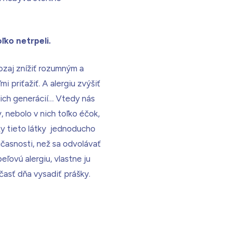
oľko netrpeli.
aozaj znížiť rozumným a
priťažiť. A alergiu zvýšiť
cich generácií… Vtedy nás
 nebolo v nich toľko éčok,
ky tieto látky jednoducho
účasnosti, než sa odvolávať
ľovú alergiu, vlastne ju
časť dňa vysadiť prášky.