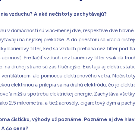
nia vzduchu? A aké nečistoty zachytávajú?
hu v domácnosti sú viac-menej dve, respektíve dve hlavné.
hytávajú na nejakej prekážke. A do priestoru sa vracia čiste
ký bariérový filter, keď sa vzduch preháňa cez filter pod tl
 účinnosť. Pretlačiť vzduch cez bariérový filter však dá tro
, na druhej strane sú zas hlučnejšie. Existujú aj elektrostat
ie ventilátorom, ale pomocou elektrónového vetra. Nečistot
ckou elektrinou a prilepia sa na druhú elektródu, čo je elektr
 oveľa nižšiu spotrebu elektrickej energie. Zachytáva všetky
 ako 2,5 mikrometra, a tiež aerosóly, cigaretový dym a pachy
ma čističku, výhody už poznáme. Poznáme aj dve hlav
 A čo cena?