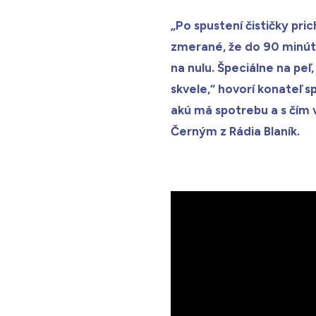
„Po spustení čističky pr
zmerané, že do 90 minút 
na nulu. Špeciálne na peľ,
skvele,“ hovorí konateľ s
akú má spotrebu a s čím
Černým z Rádia Blaník.