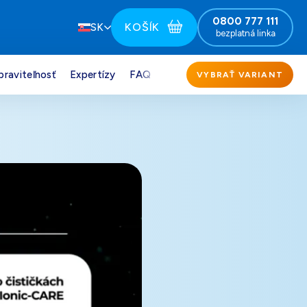
0800 777 111
KOŠÍK
SK
bezplatná linka
praviteľnosť
Expertízy
FAQ
VYBRAŤ VARIANT
151,00
€
Darček pre vás po zadaní kódu
164,00
€
Darček pre vás po zadaní kódu
151,00
€
Darček pre vás po zadaní kódu
151,00
€
Darček pre vás po zadaní kódu