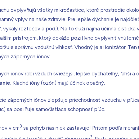
hu ovplyvňujú všetky mikročastice, ktoré prostredie okolo 
ný vplyv na naše zdravie. Pre lepšie dýchanie je najdôležit
ľ, výkaly roztočov a pod.). Na to slúži najmä účinná čistička
Ďalším prístrojom, ktorý dokáže pozitívne ovplyvniť vnútorné
ržuje správnu vzdušnú vlhkosť. Vhodný je aj ionizátor. Ten
ých záporných iónov.
ch iónov robí vzduch sviežejší, lepšie dýchateľný, ľahší a o
anie
. Kladné ióny (ozón) majú účinok opačný.
cie záporných iónov zlepšuje priechodnosť vzduchu v pľúc
pľúc) sa posilňuje samočistiaca schopnosť pľúc.
3
ónov v cm
sa pohyb riasiniek zastavuje! Pritom podľa meraní
3
láriách často nižšia ako 50 iónov v cm
. Preto interiéry v 