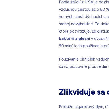
Podľa štúdií z USA je dez
vzdušnou cestou až o 80 %.
horných ciest dýchacích a p
menej nevyhnutné. To dokazu
ktorá potvrdzuje, že čisti
baktérií a plesní
v ovzduší
90 minútach používania prís
Používanie čističiek vzduch
sa na pracovné prostredie 
Zlikviduje sa
Pretože cigaretový dym, ďa