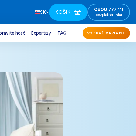
0800 777 111
KOŠÍK
SK
bezplatná linka
praviteľnosť
Expertízy
FAQ
VYBRAŤ VARIANT
151,00
€
Darček pre vás po zadaní kódu
164,00
€
Darček pre vás po zadaní kódu
151,00
€
Darček pre vás po zadaní kódu
151,00
€
Darček pre vás po zadaní kódu