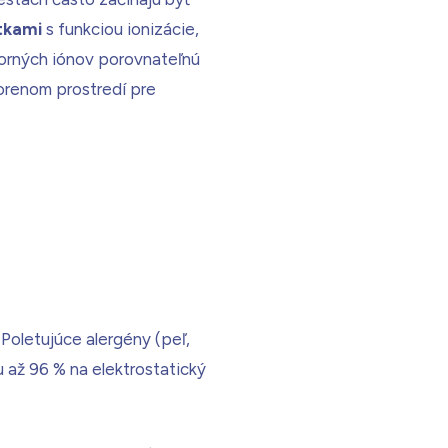
tkami
s funkciou ionizácie,
porných iónov porovnateľnú
vorenom prostredí pre
Poletujúce alergény (peľ,
 až 96 % na elektrostatický