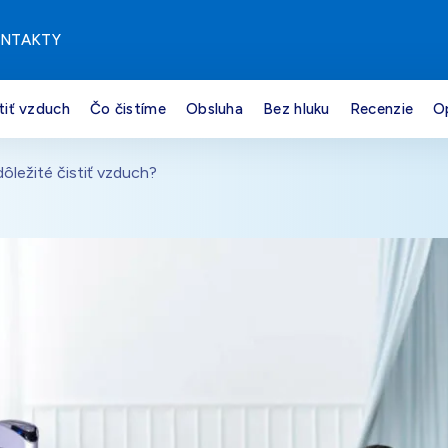
NTAKTY
tiť vzduch
Čo čistíme
Obsluha
Bez hluku
Recenzie
O
dôležité čistiť vzduch?