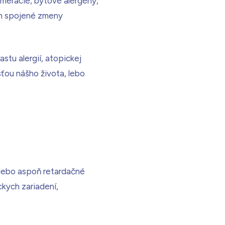
merácie, bytové alergény,
ním spojené zmeny
stu alergií, atopickej
ťou nášho života, lebo
alebo aspoň retardačné
ckych zariadení,