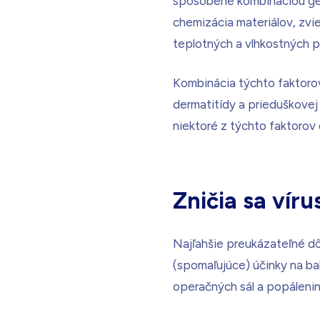
spôsobené kombináciou gene
chemizácia materiálov, zvi
teplotných a vlhkostných p
Kombinácia týchto faktorov
dermatitídy a prieduškovej
niektoré z týchto faktorov
Zničia sa víru
Najľahšie preukázateľné dô
(spomaľujúce) účinky na bak
operačných sál a popáleni