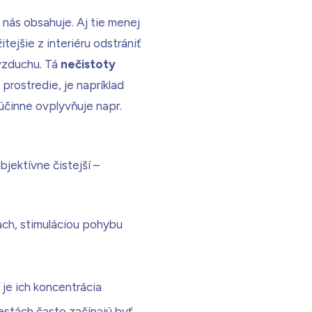
nás obsahuje. Aj tie menej
ejšie z interiéru odstrániť
 vzduchu. Tá
nečistoty
 prostredie, je napríklad
 účinne ovplyvňuje napr.
bjektívne čistejší –
ach, stimuláciou pohybu
 je ich koncentrácia
mestách často začínajú byť