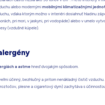
zduchu alebo modernými
mobilnými klimatizačnými jedno
duchu, vďaka ktorým možno v interiéri dosiahnuť hladinu zá
horách, pri mori, v jaskyni, pri vodopáde) alebo v umelo vyt
esy (vzdušné kúpele).
 alergény
ergiách a astme
hneď dvojakým spôsobom.
ľmi účinný, bezhlučný a pritom nenákladný čistič vzduchu. 
y roztočov, plesne a cigaretový dym) zachytáva s účinnosťou