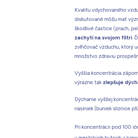
Kvalitu vdychovaného vzduc
diskutované môžu mať význam
škodlivé častice (prach, pe
zachytí na svojom filtri
. 
zvlhčovač vzduchu, ktorý ud
množstvo zdraviu prospešn
Vyššia koncentrácia záporný
výrazne tak
zlepšuje dých
Dýchanie vyššej koncentrá
riasiniek (buniek sliznice 
Pri koncentrácii pod 100 i
v mestských bytoch a kance