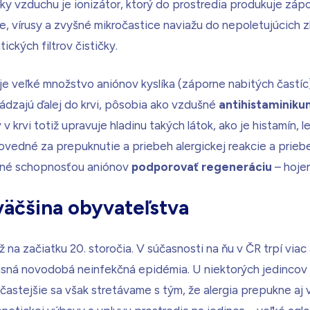
 vzduchu je ionizátor, ktorý do prostredia produkuje zápor
ie, vírusy a zvyšné mikročastice naviažu do nepoletujúcich 
ických filtrov čističky.
e veľké množstvo aniónov kyslíka (záporne nabitých častíc
hádzajú ďalej do krvi, pôsobia ako vzdušné
antihistaminiku
krvi totiž upravuje hladinu takých látok, ako je histamín, l
ovedné za prepuknutie a priebeh alergickej reakcie a prie
ené schopnosťou aniónov
podporovať regeneráciu
– hojen
väčšina obyvateľstva
ž na začiatku 20. storočia. V súčasnosti na ňu v ČR trpí viac
sná novodobá neinfekčná epidémia. U niektorých jedincov a
častejšie sa však stretávame s tým, že alergia prepukne aj