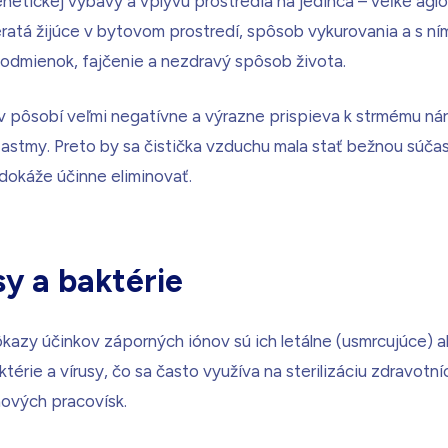
tickej výbavy a vplyvu prostredia na jedinca – veľké aglo
eratá žijúce v bytovom prostredí, spôsob vykurovania a s 
odmienok, fajčenie a nezdravý spôsob života.
 pôsobí veľmi negatívne a výrazne prispieva k strmému nára
 astmy. Preto by sa čistička vzduchu mala stať bežnou súčas
 dokáže účinne eliminovať.
sy a baktérie
kazy účinkov záporných iónov sú ich letálne (usmrcujúce) 
térie a vírusy, čo sa často využíva na sterilizáciu zdravotní
nových pracovísk.