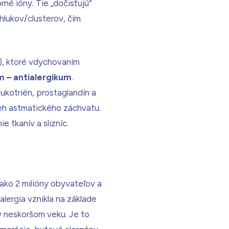
né ióny. Tie „dočisťujú“
zhlukov/clusterov, čím
), ktoré vdychovaním
m – antialergikum
.
eukotrién, prostaglandín a
beh astmatického záchvatu.
ie tkanív a slizníc.
 ako 2 milióny obyvateľov a
lergia vznikla na základe
 v neskoršom veku. Je to