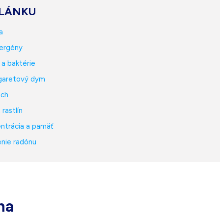
LÁNKU
a
lergény
y a baktérie
cigaretový dym
ach
 rastlín
entrácia a pamäť
enie radónu
ha