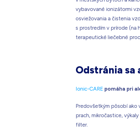
vybavované ionizátormi v
osviežovania a čistenia vz
s prostredím v prírode (na 
terapeutické liečebné proc
Odstránia sa
Ionic-CARE
pomáha pri al
Predovšetkým pôsobí ako ve
prach, mikročastice, výkal
filter.