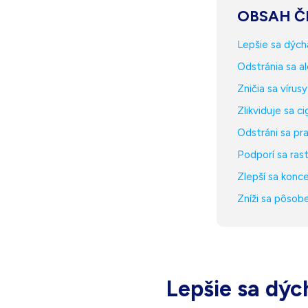
OBSAH Č
Lepšie sa dých
Odstránia sa a
Zničia sa vírus
Zlikviduje sa 
Odstráni sa pr
Podporí sa rast
Zlepší sa konc
Zníži sa pôsob
Lepšie sa dýc