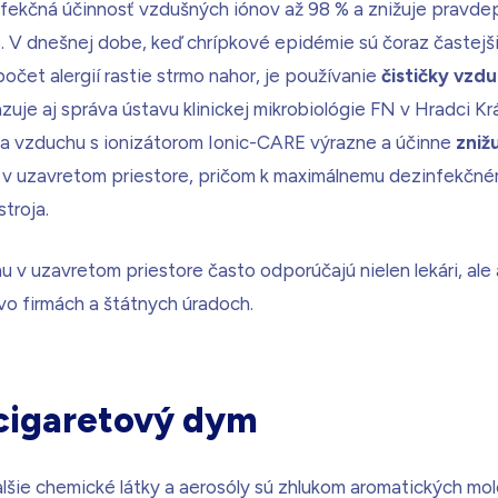
infekčná účinnosť vzdušných iónov až 98 % a znižuje prav
 V dnešnej dobe, keď chrípkové epidémie sú čoraz častejši
očet alergií rastie strmo nahor, je používanie
čističky vzd
je aj správa ústavu klinickej mikrobiológie FN v Hradci Kr
čka vzduchu s ionizátorom Ionic-CARE výrazne a účinne
zniž
 v uzavretom priestore, pričom k maximálnemu dezinfekčn
troja.
u v uzavretom priestore často odporúčajú nielen lekári, ale a
vo firmách a štátnych úradoch.
 cigaretový dym
lšie chemické látky a aerosóly sú zhlukom aromatických mole