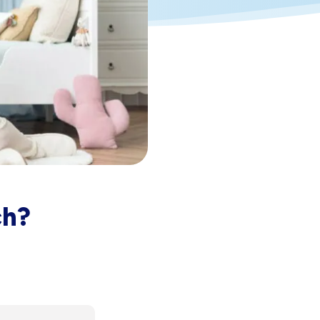
205,00
€
Darček pre vás po zadaní kódu
ch?