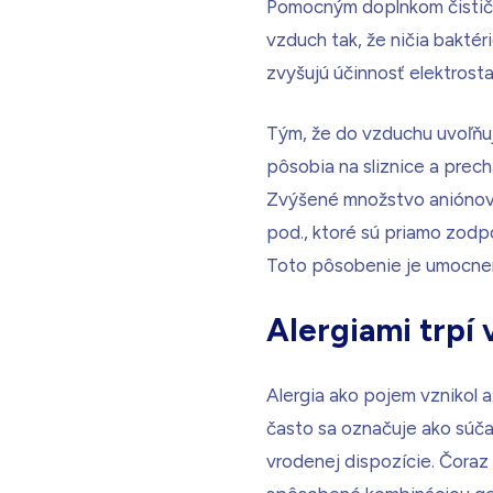
Pomocným doplnkom čističky
vzduch tak, že ničia baktér
zvyšujú účinnosť elektrostat
Tým, že do vzduchu uvoľňuj
pôsobia na sliznice a prec
Zvýšené množstvo aniónov v 
pod., ktoré sú priamo zodp
Toto pôsobenie je umocn
Alergiami trpí 
Alergia ako pojem vznikol a
často sa označuje ako súča
vrodenej dispozície. Čoraz 