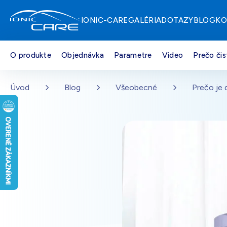
IONIC-CARE
GALÉRIA
DOTAZY
BLOG
KO
O produkte
Objednávka
Parametre
Video
Prečo čis
Strieborná
Na sklade – doprava zdarma
Přejít na hlavní obsah
Úvod
Blog
Všeobecné
Prečo je 
Drevo dub
Na sklade – doprava zdarma
Perleťovo biela
Na sklade – doprava zdarma
Čierna
Na sklade – doprava zdarma