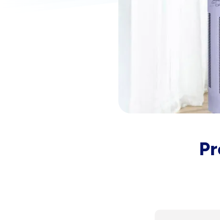
Biela s kryštálmi
Na sklade – doprava zdarma
Pr