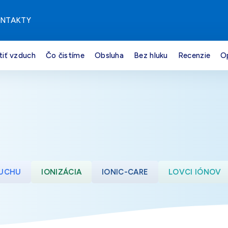
NTAKTY
tiť vzduch
Čo čistíme
Obsluha
Bez hluku
Recenzie
O
DUCHU
IONIZÁCIA
IONIC-CARE
LOVCI IÓNOV