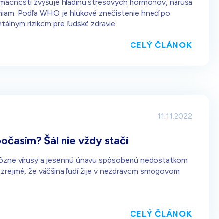
domácnosti zvyšuje hladinu stresových hormónov, narúša
eniam. Podľa WHO je hlukové znečistenie hneď po
álnym rizikom pre ľudské zdravie.
CELÝ ČLÁNOK
11.11.2022
očasím? Šál nie vždy stačí
, rôzne vírusy a jesennú únavu spôsobenú nedostatkom
 zrejmé, že väčšina ľudí žije v nezdravom smogovom
CELÝ ČLÁNOK