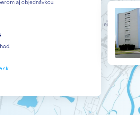
berom aj objednávkou.
s
 hod.
e.sk