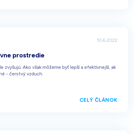
10.6.2022
tívne prostredie
e zvyšujú. Ako však môžeme byť lepší a efektívnejší, ak
hé - čerstvý vzduch.
CELÝ ČLÁNOK