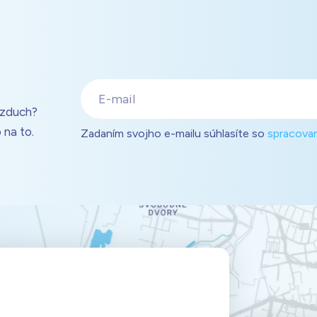
E-
mail
vzduch?
 na to.
Zadaním svojho e-mailu súhlasíte so
spracova