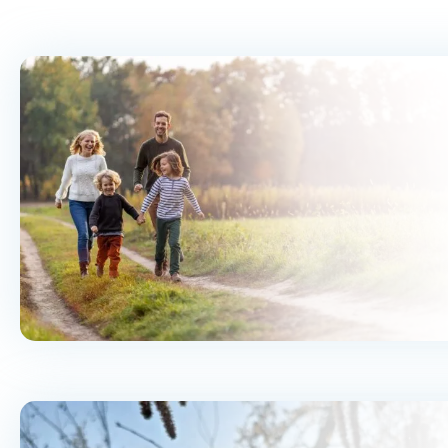
Biela s kryštálmi
Na sklade – doprava zdarma