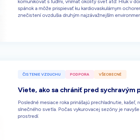
komunikovať s ľuďmi, vnímať okolitý svet atď. Hluk v 
spánok a môže prispievať ku kardiovaskulárnym ochor
znečistení ovzdušia druhým najzávažnejším environment
ČISTENIE VZDUCHU
PODPORA
VŠEOBECNÉ
Viete, ako sa chrániť pred sychravým p
Posledné mesiace roka prinášajú prechladnutie, kašeľ
slnečného svetla. Počas vykurovacej sezóny je navyše
prostredí.