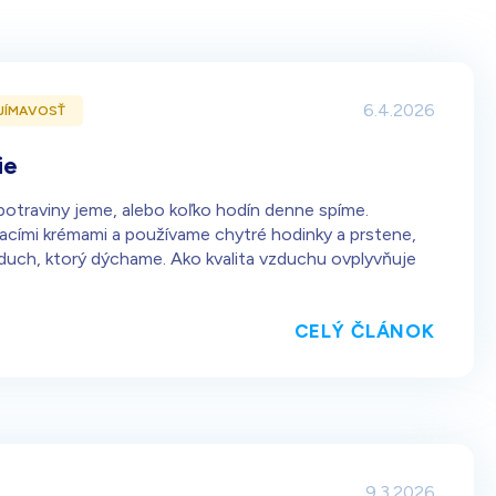
205,00
€
Darček pre vás po zadaní kódu
6.4.2026
JÍMAVOSŤ
ie
 potraviny jeme, alebo koľko hodín denne spíme.
acími krémami a používame chytré hodinky a prstene,
duch, ktorý dýchame. Ako kvalita vzduchu ovplyvňuje
CELÝ ČLÁNOK
9.3.2026