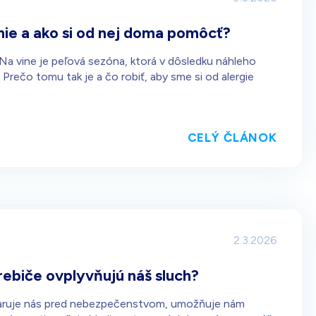
lnie a ako si od nej doma pomôcť?
 Na vine je peľová sezóna, ktorá v dôsledku náhleho
Prečo tomu tak je a čo robiť, aby sme si od alergie
CELÝ ČLÁNOK
2.3.2026
ebiče ovplyvňujú náš sluch?
. Varuje nás pred nebezpečenstvom, umožňuje nám