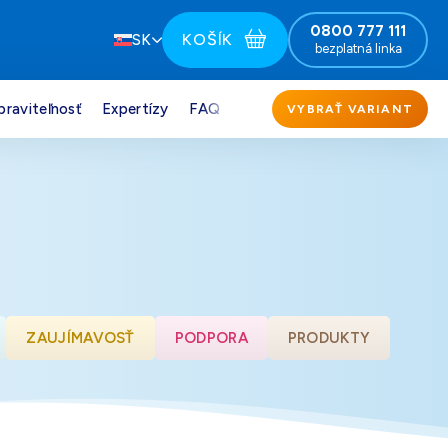
0800 777 111
KOŠÍK
SK
bezplatná linka
praviteľnosť
Expertízy
FAQ
VYBRAŤ VARIANT
151,00
€
Darček pre vás po zadaní kódu
164,00
€
Darček pre vás po zadaní kódu
151,00
€
Darček pre vás po zadaní kódu
ZAUJÍMAVOSŤ
PODPORA
PRODUKTY
151,00
€
Darček pre vás po zadaní kódu