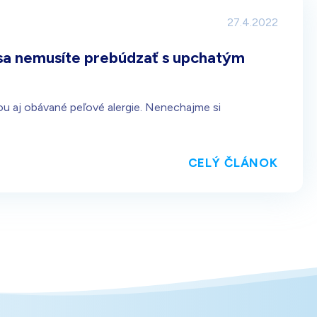
27.4.2022
ž sa nemusíte prebúdzať s upchatým
ňou aj obávané peľové alergie. Nenechajme si
CELÝ ČLÁNOK