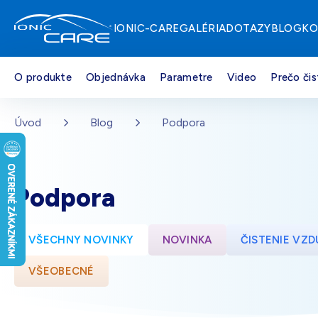
IONIC-CARE
GALÉRIA
DOTAZY
BLOG
KO
O produkte
Objednávka
Parametre
Video
Prečo čis
Strieborná
Na sklade – doprava zdarma
Přejít na hlavní obsah
Úvod
Blog
Podpora
Drevo dub
Na sklade – doprava zdarma
Podpora
Perleťovo biela
Na sklade – doprava zdarma
VŠECHNY NOVINKY
NOVINKA
ČISTENIE VZ
VŠEOBECNÉ
Čierna
Na sklade – doprava zdarma